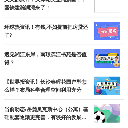
国铁建瀚澜湾来了！
环球热资讯！有钱,不如提前把房贷还
了?
遇见湘江东岸，南璟滨江书苑是否值
得？
【世界报资讯】长沙春晖花园户型怎
么样？布局科学合理空间利用充分
当前动态:岳麓奥克斯中心（公寓）基
础配套逐渐更完善，有较好的发展预
期