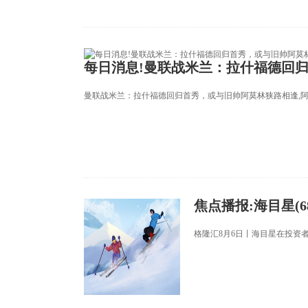
每日消息!曼联战米兰：拉什福德回
曼联战米兰：拉什福德回归首秀，或与旧帅阿莫林狭路相逢,阿
焦点播报:海目星(
格隆汇8月6日丨海目星在投资