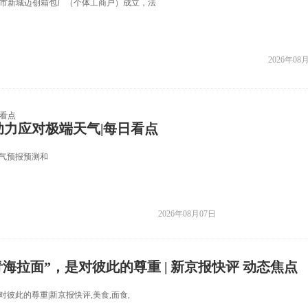
店市新城迈创箱包厂（个体工商户）成立，法
2026年08
力应对极端天气|每日看点
气预报预测和
2026年08月07日
青海拉面”，是对彼此的尊重 | 新京报快评 动态焦点
对彼此的尊重|新京报快评,美食,面食,