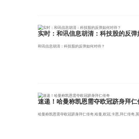
实时：和讯信息胡清：科技股的反弹
和讯信息胡清：科技股的反弹如何对待？
速递！哈曼称凯恩需夺欧冠跻身拜仁
哈曼称凯恩需夺欧冠跻身拜仁传奇,哈曼,欧冠,卡恩,拜仁传奇,英