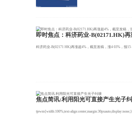
即时焦点：科济药业-B(02171.HK)
科济药业-B(02171 HK)再涨超4%，截至发稿，涨4 03%，报1
焦点简讯:利用阳光可直接产生光子
tjewm{width:100%;text-align:center;margin:30pxauto;display:none;