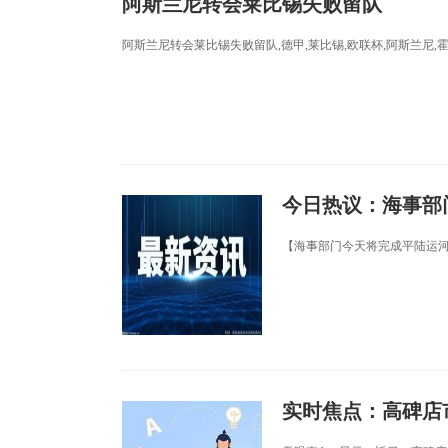
阿斯兰尼转会莱比锡失败留队
阿斯兰尼转会莱比锡失败留队,德甲,莱比锡,欧联杯,阿斯兰尼,霍
今日热议：海事部
【海事部门今天将完成平陆运河
实时焦点：高碑店