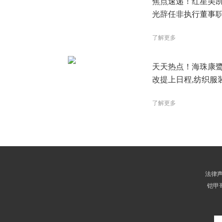
焦点速递！红星美
光辞任非执行董事
了解更多
天天热点！海珠康
改提上日程,纺织服
型悄然提速
了解更多
法律
铠甲