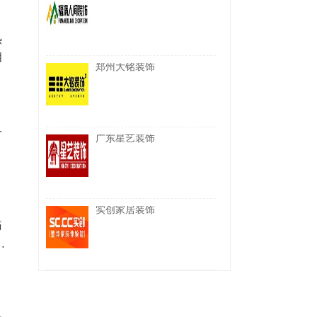
热
相
郑州大铭装饰
一
广东星艺装饰
实创家居装饰
痛
果