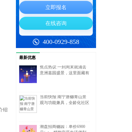
最新优惠
焦点热议:一到周末就涌去
意洲嘉园盛景，这里面藏有
多种宝藏信息
当前快报:南宁唐樾青山景
观与功能兼具，全龄化社区
温馨舒适
介绍
潮盘招商樾园：单价6900
。