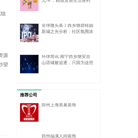
元/㎡，精致宜居生活便利
寓组
全球微头条丨西乡塘碧桂园
新城之光分析：社区氛围浓
厚，全龄配套温馨舒适
资源
环球简讯:南宁西乡塘安吉
山语城被追逐，只因为这些
沙望
优势太亮眼
推荐公司
郑州上海美巢装饰
郑州福满人间装饰