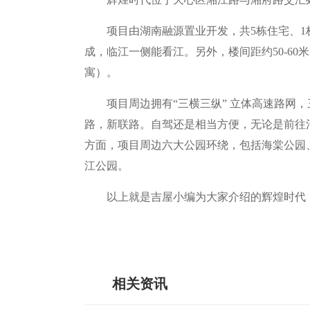
项目由湖南融源置业开发，共5栋住宅、1栋公
成，临江一侧能看江。另外，楼间距约50-60米
寓）。
项目周边拥有“三横三纵” 立体高速路网
路，新联路。自驾还是相当方便，无论是前往
方面，项目周边六大公园环绕，包括海棠公园
江公园。
以上就是吉屋小编为大家介绍的辉煌时代
关键词：
天心区江景房，辉煌时代不容错过
相关资讯