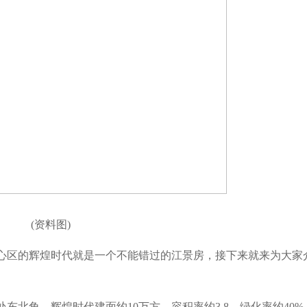
(资料图)
心区的辉煌时代就是一个不能错过的江景房，接下来就来为大家
东北角，辉煌时代建面约10万方，容积率约3.8，绿化率约40%