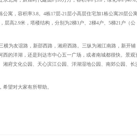
寓，容积率3.8。4栋17层-21层小高层住宅加1栋公寓20层公
，层高2.9米，塔楼结构，分别为2梯3户、2梯4户、5梯21户（公
，三横为友谊路，新邵西路，湘府西路。三纵为湘江南路，新开辅
河西的洋湖，还是到达市中心五一广场，或者南城都很快。景观
、湘府文化公园、天心滨江公园、洋湖湿地公园、南郊公园、长
，希望对大家有所帮助。