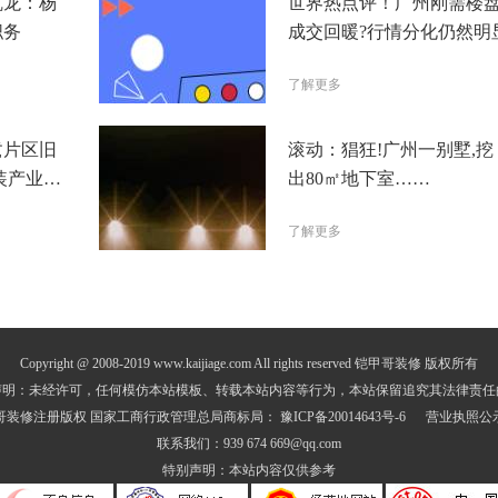
凯龙：杨
世界热点评！广州刚需楼
职务
成交回暖?行情分化仍然明
了解更多
鹭片区旧
滚动：猖狂!广州一别墅,挖
装产业转
出80㎡地下室……
了解更多
Copyright @ 2008-2019 www.kaijiage.com All rights reserved 铠甲哥装修 版权所有
声明：未经许可，任何模仿本站模板、转载本站内容等行为，本站保留追究其法律责任
哥装修注册版权 国家工商行政管理总局商标局：
豫ICP备20014643号-6
营业执照公
联系我们：939 674 669@qq.com
特别声明：本站内容仅供参考