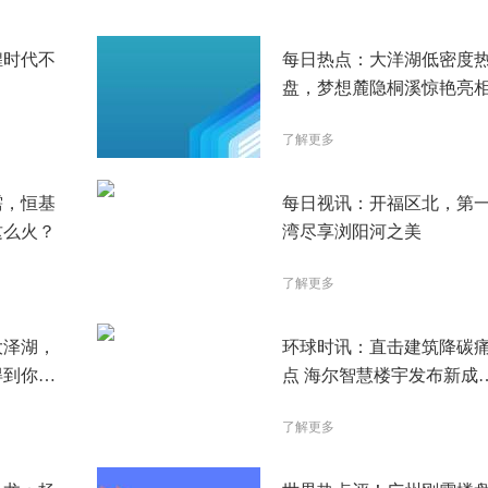
煌时代不
每日热点：大洋湖低密度
盘，梦想麓隐桐溪惊艳亮
了解更多
需，恒基
每日视讯：开福区北，第
这么火？
湾尽享浏阳河之美
了解更多
大泽湖，
环球时讯：直击建筑降碳
得到你的
点 海尔智慧楼宇发布新成
破行业顽症
了解更多